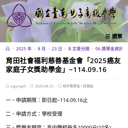
跳
轉
至
主
要
選單
內
>
2025 年
>
8 月
>
23 日
>
B.文章分類
>
06.獎學金資訊
>
容
育田社會福利慈善基金會「2025癌友
家庭子女獎助學金」~114.09.16
Post
Post
Post
tngsregi5
2025-08-23
校外獎學金
/
註冊組
author:
published:
category:
一、申請期限：即日起~114.09.16止
二、申請方式：學校受理
三、獎學金額度：高中職組每名10000元(10名)