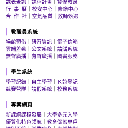
課表查詢
｜
課程計畫
｜
資優教育
行 事 曆
｜
校安中心
｜
修繕中心
合 作 社
｜
空氣品質
｜
教師甄選
教職員系統
場館預借
｜
研習資訊
｜
電子信箱
雲端差勤
｜
公文系統
｜
請購系統
無聲廣播
｜
有聲廣播
｜
圖書服務
學生系統
學習紀錄
｜
自主學習
｜
Ｋ館登記
競賽營隊
｜
請假系統
｜
校務系統
專案網頁
新課綱課程發展
｜
大學多元入學
優質化特色領航
｜
教育儲蓄專戶