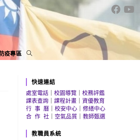
防疫專區
快速連結
處室電話
｜
校園導覽
｜
校務評鑑
課表查詢
｜
課程計畫
｜
資優教育
行 事 曆
｜
校安中心
｜
修繕中心
合 作 社
｜
空氣品質
｜
教師甄選
教職員系統