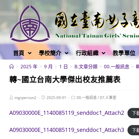
跳
轉
至
主
要
內
首頁
學校簡介
行政組織
教學單位
容
>
2025 年
>
9 月
>
1 日
>
B.文章分類
>
00.一般訊息
>
轉~國立台南大學傑出校友推薦表
Post
Post
Post
tngsperson2
2025-09-01
00.一般訊息
/
07.人事室
author:
published:
category:
A09030000E_1140085119_senddoc1_Attach2
下
A09030000E_1140085119_senddoc1_Attach3
下