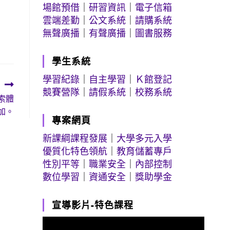
場館預借
｜
研習資訊
｜
電子信箱
雲端差勤
｜
公文系統
｜
請購系統
無聲廣播
｜
有聲廣播
｜
圖書服務
學生系統
學習紀錄
｜
自主學習
｜
Ｋ館登記
競賽營隊
｜
請假系統
｜
校務系統
索體
加。
專案網頁
新課綱課程發展
｜
大學多元入學
優質化特色領航
｜
教育儲蓄專戶
性別平等
｜
職業安全
｜
內部控制
數位學習
｜
資通安全
｜
獎助學金
宣導影片-特色課程