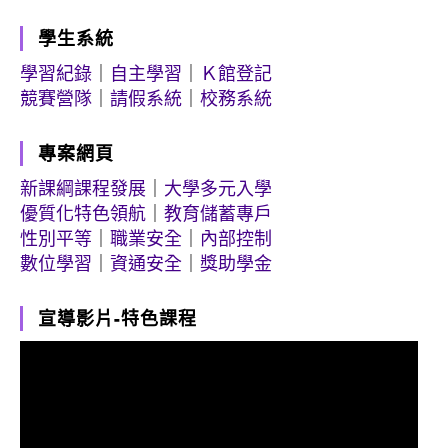
學生系統
學習紀錄
｜
自主學習
｜
Ｋ館登記
競賽營隊
｜
請假系統
｜
校務系統
專案網頁
新課綱課程發展
｜
大學多元入學
優質化特色領航
｜
教育儲蓄專戶
性別平等
｜
職業安全
｜
內部控制
數位學習
｜
資通安全
｜
獎助學金
宣導影片-特色課程