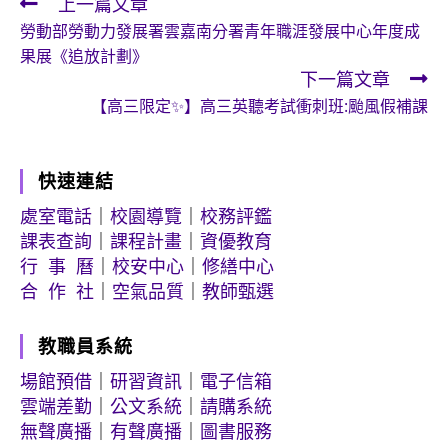
上一篇文章
Read
勞動部勞動力發展署雲嘉南分署青年職涯發展中心年度成
more
果展《追放計劃》
articles
下一篇文章
【高三限定✨】高三英聽考試衝刺班:颱風假補課
快速連結
處室電話
｜
校園導覽
｜
校務評鑑
課表查詢
｜
課程計畫
｜
資優教育
行 事 曆
｜
校安中心
｜
修繕中心
合 作 社
｜
空氣品質
｜
教師甄選
教職員系統
場館預借
｜
研習資訊
｜
電子信箱
雲端差勤
｜
公文系統
｜
請購系統
無聲廣播
｜
有聲廣播
｜
圖書服務