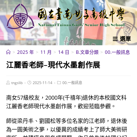
跳
轉
至
主
要
選單
內
>
2025 年
>
11 月
>
14 日
>
B.文章分類
>
00.一般訊息
>
容
江麗香老師–現代水墨創作展
Post
Post
Post
tngslib
2025-11-14
00.一般訊息
author:
published:
category:
南女57級校友，2000年(千禧年)退休的本校國文科
江麗香老師現代水墨創作展，歡迎蒞臨參觀。
師從梁丹丰、劉國松等多位名家的江老師，退休後
為一圓美術之夢，以優異的成績考上了師大美術研