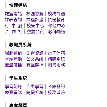
快速連結
處室電話
｜
校園導覽
｜
校務評鑑
課表查詢
｜
課程計畫
｜
資優教育
行 事 曆
｜
校安中心
｜
修繕中心
合 作 社
｜
空氣品質
｜
教師甄選
教職員系統
場館預借
｜
研習資訊
｜
電子信箱
雲端差勤
｜
公文系統
｜
請購系統
無聲廣播
｜
有聲廣播
｜
圖書服務
學生系統
學習紀錄
｜
自主學習
｜
Ｋ館登記
競賽營隊
｜
請假系統
｜
校務系統
專案網頁