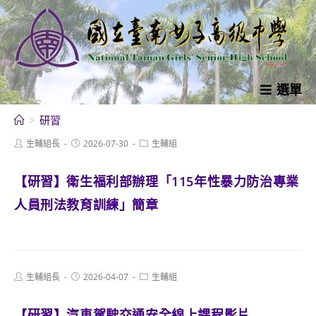
跳
轉
至
主
要
選單
內
>
研習
容
Post
Post
Post
生輔組長
2026-07-30
生輔組
author:
published:
category:
【研習】衛生福利部辦理「115年性暴力防治專業
人員刑法教育訓練」簡章
Post
Post
Post
生輔組長
2026-04-07
生輔組
author:
published:
category:
【研習】汽車駕駛交通安全線上課程影片