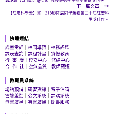
喬玲麗（Chau,Ling-Lie）教授優秀學生獎學金得獎同學
more
下一篇文章
articles
【旺宏科學獎】賀！318廖阡辰同學榮獲第二十屆旺宏科
學獎佳作。
快速連結
處室電話
｜
校園導覽
｜
校務評鑑
課表查詢
｜
課程計畫
｜
資優教育
行 事 曆
｜
校安中心
｜
修繕中心
合 作 社
｜
空氣品質
｜
教師甄選
教職員系統
場館預借
｜
研習資訊
｜
電子信箱
雲端差勤
｜
公文系統
｜
請購系統
無聲廣播
｜
有聲廣播
｜
圖書服務