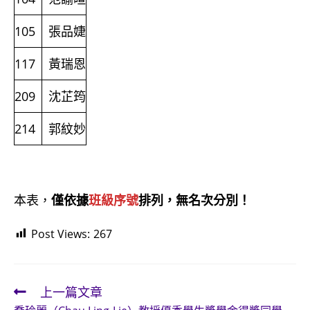
105
張品婕
117
黃瑞恩
209
沈芷筠
214
郭紋妙
本表，
僅依據
班級序號
排列，無名次分別！
Post Views:
267
上一篇文章
Read