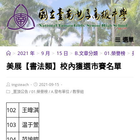
跳
轉
至
主
要
選單
內
>
2021 年
>
9 月
>
15 日
>
B.文章分類
>
01.榮譽榜
>
美
容
美展【書法類】校內獲選市賽名單
Post
Post
tngsteach
2021-09-15
author:
published:
Post
_置頂公告
/
01.榮譽榜
/
A.發布單位
/
教學組
category:
102
王暐淇
103
温于萱
104
范諭暄