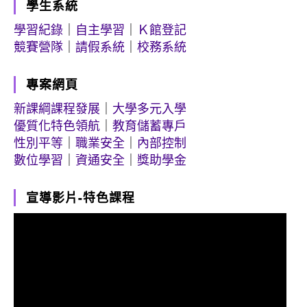
學生系統
學習紀錄
｜
自主學習
｜
Ｋ館登記
競賽營隊
｜
請假系統
｜
校務系統
專案網頁
新課綱課程發展
｜
大學多元入學
優質化特色領航
｜
教育儲蓄專戶
性別平等
｜
職業安全
｜
內部控制
數位學習
｜
資通安全
｜
獎助學金
宣導影片-特色課程