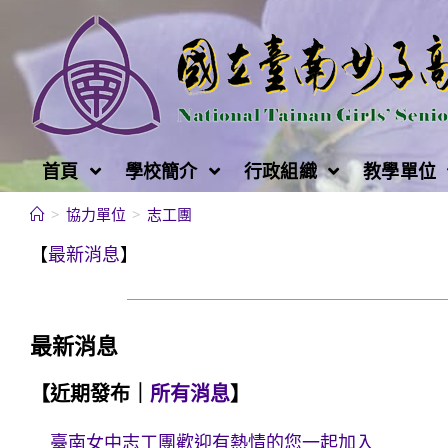
跳
轉
至
主
要
內
首頁
學校簡介
行政組織
教學單位
容
>
協力單位
>
志工團
【
最新消息
】
最新消息
【近期發布｜
所有消息
】
臺南女中志工團歡迎有熱情的您一起加入