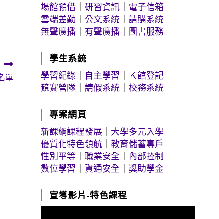
場館預借
｜
研習資訊
｜
電子信箱
雲端差勤
｜
公文系統
｜
請購系統
無聲廣播
｜
有聲廣播
｜
圖書服務
學生系統
學習紀錄
｜
自主學習
｜
Ｋ館登記
名單
競賽營隊
｜
請假系統
｜
校務系統
專案網頁
新課綱課程發展
｜
大學多元入學
優質化特色領航
｜
教育儲蓄專戶
性別平等
｜
職業安全
｜
內部控制
數位學習
｜
資通安全
｜
獎助學金
宣導影片-特色課程