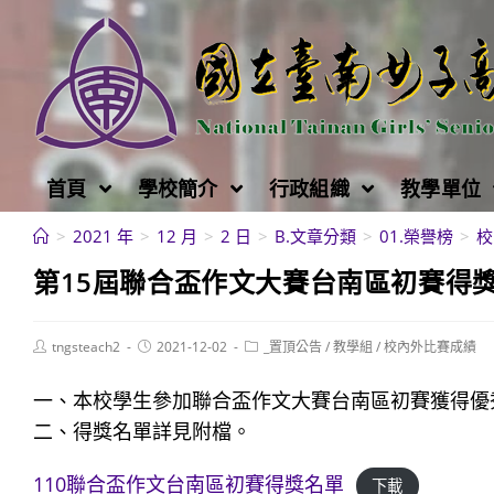
跳
轉
至
主
要
內
首頁
學校簡介
行政組織
教學單位
容
>
2021 年
>
12 月
>
2 日
>
B.文章分類
>
01.榮譽榜
>
校
第15屆聯合盃作文大賽台南區初賽得
Post
Post
Post
tngsteach2
2021-12-02
_置頂公告
/
教學組
/
校內外比賽成績
author:
published:
category:
一、本校學生參加聯合盃作文大賽台南區初賽獲得優秀
二、得獎名單詳見附檔。
110聯合盃作文台南區初賽得獎名單
下載