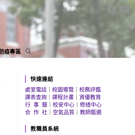
防疫專區
快速連結
處室電話
｜
校園導覽
｜
校務評鑑
課表查詢
｜
課程計畫
｜
資優教育
行 事 曆
｜
校安中心
｜
修繕中心
合 作 社
｜
空氣品質
｜
教師甄選
教職員系統