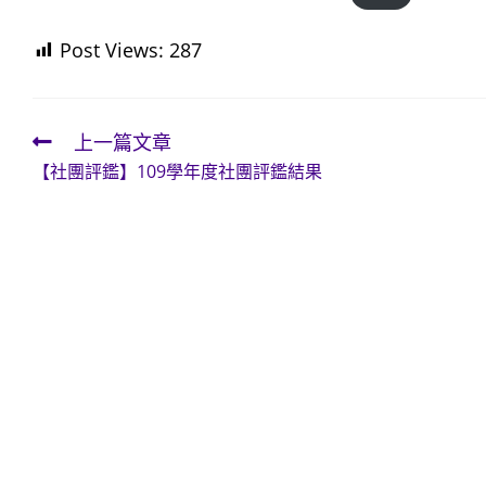
Post Views:
287
上一篇文章
Read
【社團評鑑】109學年度社團評鑑結果
more
articles