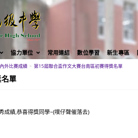
協力單位
常用連結
數位學習
新生專區
內外比賽成績
>
第15屆聯合盃作文大賽台南區初賽得獎名單
獎名單
成績,恭喜得獎同學~(噗仔聲催落去)