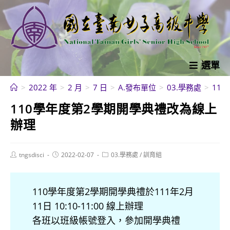
跳
轉
至
主
要
選單
內
>
2022 年
>
2 月
>
7 日
>
A.發布單位
>
03.學務處
>
11
容
110學年度第2學期開學典禮改為線上
辦理
Post
Post
Post
tngsdisci
2022-02-07
03.學務處
/
訓育組
author:
published:
category:
110學年度第2學期開學典禮於111年2月
11日 10:10-11:00 線上辦理
各班以班級帳號登入，參加開學典禮