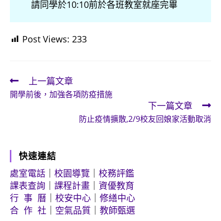
請同學於10:10前於各班教室就座完畢
Post Views:
233
上一篇文章
Read
開學前後，加強各項防疫措施
more
下一篇文章
articles
防止疫情擴散,2/9校友回娘家活動取消
快速連結
處室電話
｜
校園導覽
｜
校務評鑑
課表查詢
｜
課程計畫
｜
資優教育
行 事 曆
｜
校安中心
｜
修繕中心
合 作 社
｜
空氣品質
｜
教師甄選