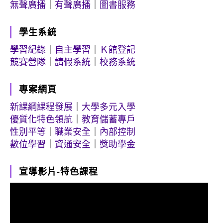
無聲廣播
｜
有聲廣播
｜
圖書服務
學生系統
學習紀錄
｜
自主學習
｜
Ｋ館登記
競賽營隊
｜
請假系統
｜
校務系統
專案網頁
新課綱課程發展
｜
大學多元入學
優質化特色領航
｜
教育儲蓄專戶
性別平等
｜
職業安全
｜
內部控制
數位學習
｜
資通安全
｜
獎助學金
宣導影片-特色課程