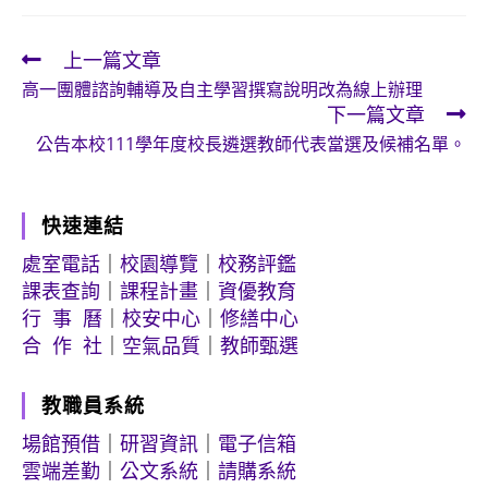
上一篇文章
Read
高一團體諮詢輔導及自主學習撰寫說明改為線上辦理
more
下一篇文章
articles
公告本校111學年度校長遴選教師代表當選及候補名單。
快速連結
處室電話
｜
校園導覽
｜
校務評鑑
課表查詢
｜
課程計畫
｜
資優教育
行 事 曆
｜
校安中心
｜
修繕中心
合 作 社
｜
空氣品質
｜
教師甄選
教職員系統
場館預借
｜
研習資訊
｜
電子信箱
雲端差勤
｜
公文系統
｜
請購系統