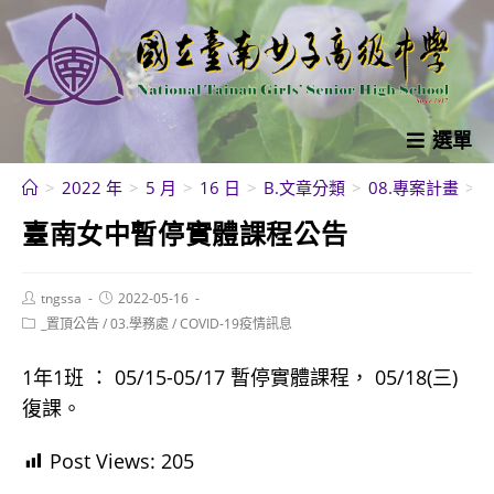
跳
轉
至
主
要
選單
內
>
2022 年
>
5 月
>
16 日
>
B.文章分類
>
08.專案計畫
>
C
容
臺南女中暫停實體課程公告
Post
Post
tngssa
2022-05-16
author:
published:
Post
_置頂公告
/
03.學務處
/
COVID-19疫情訊息
category:
1年1班 ： 05/15-05/17 暫停實體課程， 05/18(三)
復課。
Post Views:
205