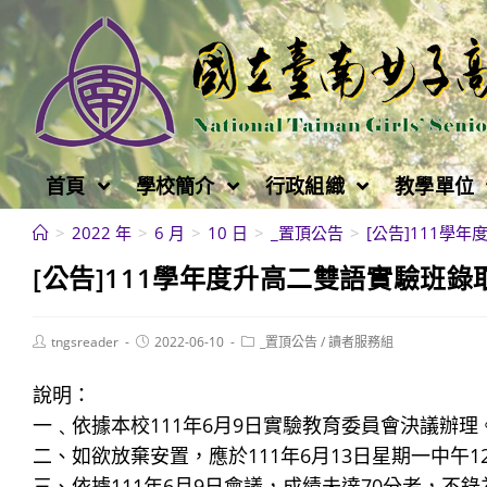
跳
轉
至
主
要
內
首頁
學校簡介
行政組織
教學單位
容
>
2022 年
>
6 月
>
10 日
>
_置頂公告
>
[公告]111學
[公告]111學年度升高二雙語實驗班錄
Post
Post
Post
tngsreader
2022-06-10
_置頂公告
/
讀者服務組
author:
published:
category:
說明：
一﹑依據本校111年6月9日實驗教育委員會決議辦理
二、如欲放棄安置，應於111年6月13日星期一中午
三、依據111年6月9日會議，成績未達70分者，不