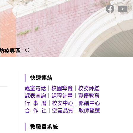
防疫專區
快速連結
處室電話
｜
校園導覽
｜
校務評鑑
課表查詢
｜
課程計畫
｜
資優教育
行 事 曆
｜
校安中心
｜
修繕中心
合 作 社
｜
空氣品質
｜
教師甄選
教職員系統