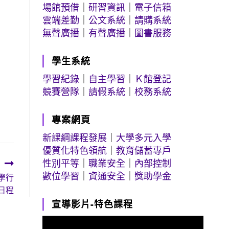
場館預借
｜
研習資訊
｜
電子信箱
雲端差勤
｜
公文系統
｜
請購系統
無聲廣播
｜
有聲廣播
｜
圖書服務
學生系統
學習紀錄
｜
自主學習
｜
Ｋ館登記
競賽營隊
｜
請假系統
｜
校務系統
專案網頁
新課綱課程發展
｜
大學多元入學
優質化特色領航
｜
教育儲蓄專戶
性別平等
｜
職業安全
｜
內部控制
數位學習
｜
資通安全
｜
獎助學金
學行
日程
宣導影片-特色課程