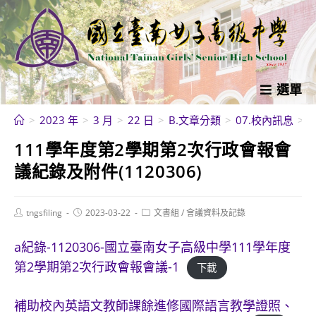
跳
轉
至
主
要
選單
內
>
2023 年
>
3 月
>
22 日
>
B.文章分類
>
07.校內訊息
>
容
111學年度第2學期第2次行政會報會
議紀錄及附件(1120306)
Post
Post
Post
tngsfiling
2023-03-22
文書組
/
會議資料及記錄
author:
published:
category:
a紀錄-1120306-國立臺南女子高級中學111學年度
第2學期第2次行政會報會議-1
下載
補助校內英語文教師課餘進修國際語言教學證照、