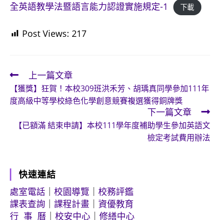
全英語教學法暨語言能力認證實施規定-1
下載
Post Views:
217
上一篇文章
Read
【獲獎】狂賀！本校309班洪禾芳、胡瑀真同學參加111年
more
度高級中等學校綠色化學創意競賽複選獲得銅牌獎
articles
下一篇文章
【已額滿 結束申請】本校111學年度補助學生參加英語文
檢定考試費用辦法
快速連結
處室電話
｜
校園導覽
｜
校務評鑑
課表查詢
｜
課程計畫
｜
資優教育
行 事 曆
｜
校安中心
｜
修繕中心