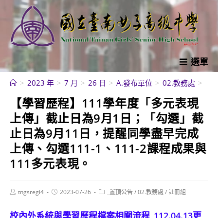
跳
轉
至
主
要
選單
內
>
2023 年
>
7 月
>
26 日
>
A.發布單位
>
02.教務處
>
【
容
【學習歷程】111學年度「多元表現
上傳」截止日為9月1日；「勾選」截
止日為9月11日，提醒同學盡早完成
上傳、勾選111-1、111-2課程成果與
111多元表現。
Post
Post
Post
tngsregi4
2023-07-26
_置頂公告
/
02.教務處
/
註冊組
author:
published:
category:
校內外系統與學習歷程檔案相關流程_112.04.13更