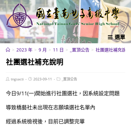
跳
轉
至
主
要
選單
內
>
2023 年
>
9 月
>
11 日
>
_置頂公告
>
社團選社補充說明
容
社團選社補充說明
Post
Post
Post
tngsacti
2023-09-11
_置頂公告
author:
published:
category:
今日9/11(一)開始進行社團選社，因系統設定問題
導致橋藝社未出現在志願填選社名單內
經過系統檢視後，目前已調整完畢