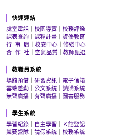
快速連結
處室電話
｜
校園導覽
｜
校務評鑑
課表查詢
｜
課程計畫
｜
資優教育
行 事 曆
｜
校安中心
｜
修繕中心
合 作 社
｜
空氣品質
｜
教師甄選
教職員系統
場館預借
｜
研習資訊
｜
電子信箱
雲端差勤
｜
公文系統
｜
請購系統
無聲廣播
｜
有聲廣播
｜
圖書服務
學生系統
學習紀錄
｜
自主學習
｜
Ｋ館登記
競賽營隊
｜
請假系統
｜
校務系統