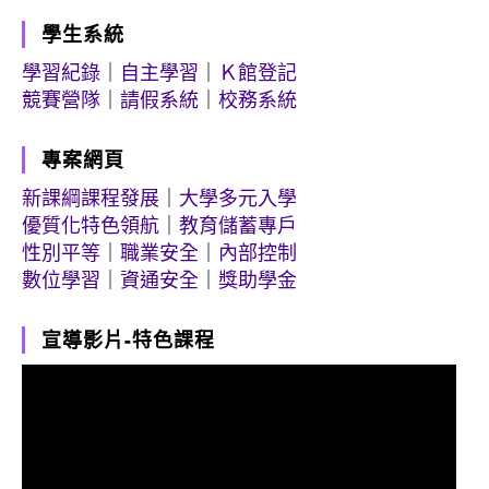
學生系統
學習紀錄
｜
自主學習
｜
Ｋ館登記
競賽營隊
｜
請假系統
｜
校務系統
專案網頁
新課綱課程發展
｜
大學多元入學
優質化特色領航
｜
教育儲蓄專戶
性別平等
｜
職業安全
｜
內部控制
數位學習
｜
資通安全
｜
獎助學金
宣導影片-特色課程