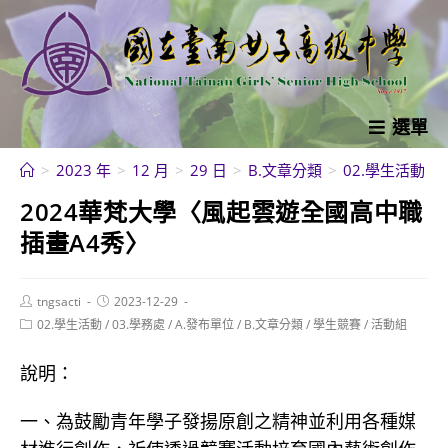
跳
轉
至
主
要
選單
內
>
2023 年
>
12 月
>
29 日
>
B.文章分類
>
02.學生活動
>
容
2024華梵大學〈風起雲遊全國高中職
插畫A4秀〉
Post
Post
tngsacti
2023-12-29
author:
published:
Post
02.學生活動
/
03.學務處
/
A.發布單位
/
B.文章分類
/
學生競賽
/
活動組
category:
說明：
一、為鼓勵青年學子發揚原創之精神並利用各種媒