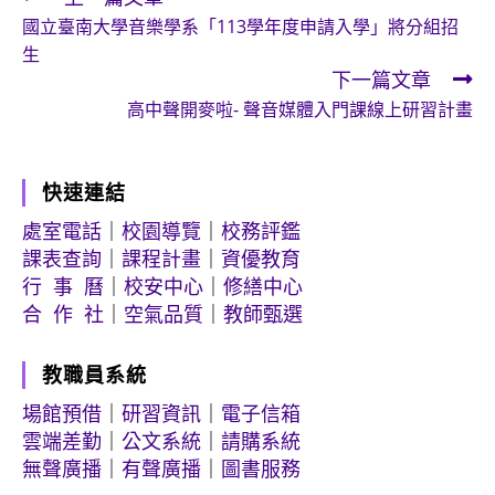
Read
國立臺南大學音樂學系「113學年度申請入學」將分組招
more
生
articles
下一篇文章
高中聲開麥啦- 聲音媒體入門課線上研習計畫
快速連結
處室電話
｜
校園導覽
｜
校務評鑑
課表查詢
｜
課程計畫
｜
資優教育
行 事 曆
｜
校安中心
｜
修繕中心
合 作 社
｜
空氣品質
｜
教師甄選
教職員系統
場館預借
｜
研習資訊
｜
電子信箱
雲端差勤
｜
公文系統
｜
請購系統
無聲廣播
｜
有聲廣播
｜
圖書服務