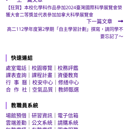
Read
【狂賀】本校化學科作品參加2024臺灣國際科學展覽會榮
more
獲大會二等獎並代表參加加拿大科學展覽會
articles
下一篇文章
高二112學年度第2學期「自主學習計劃」撰寫，請同學不
要忘記了～
快速連結
處室電話
｜
校園導覽
｜
校務評鑑
課表查詢
｜
課程計畫
｜
資優教育
行 事 曆
｜
校安中心
｜
修繕中心
合 作 社
｜
空氣品質
｜
教師甄選
教職員系統
場館預借
｜
研習資訊
｜
電子信箱
雲端差勤
｜
公文系統
｜
請購系統