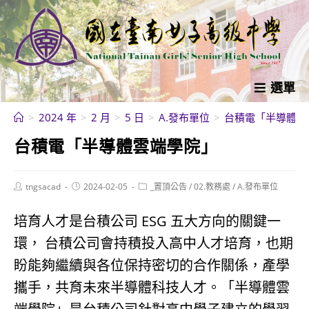
跳
轉
至
主
要
選單
內
>
2024 年
>
2 月
>
5 日
>
A.發布單位
>
台積電「半導體雲
容
台積電「半導體雲端學院」
Post
Post
Post
tngsacad
2024-02-05
_置頂公告
/
02.教務處
/
A.發布單位
author:
published:
category:
培育人才是台積公司 ESG 五大方向的關鍵一
環， 台積公司會持積投入高中人才培育，也期
盼能夠繼續與各位保持密切的合作關係，產學
攜手，共育未來半導體科技人才。「半導體雲