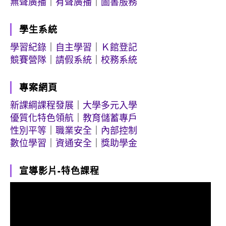
無聲廣播
｜
有聲廣播
｜
圖書服務
學生系統
學習紀錄
｜
自主學習
｜
Ｋ館登記
競賽營隊
｜
請假系統
｜
校務系統
專案網頁
新課綱課程發展
｜
大學多元入學
優質化特色領航
｜
教育儲蓄專戶
性別平等
｜
職業安全
｜
內部控制
數位學習
｜
資通安全
｜
獎助學金
宣導影片-特色課程