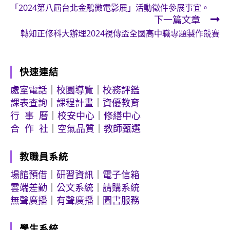
「2024第八屆台北金鵰微電影展」活動徵件參展事宜。
more
下一篇文章
articles
轉知正修科大辦理2024視傳盃全國高中職專題製作競賽
快速連結
處室電話
｜
校園導覽
｜
校務評鑑
課表查詢
｜
課程計畫
｜
資優教育
行 事 曆
｜
校安中心
｜
修繕中心
合 作 社
｜
空氣品質
｜
教師甄選
教職員系統
場館預借
｜
研習資訊
｜
電子信箱
雲端差勤
｜
公文系統
｜
請購系統
無聲廣播
｜
有聲廣播
｜
圖書服務
學生系統