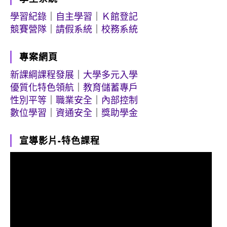
學習紀錄
｜
自主學習
｜
Ｋ館登記
競賽營隊
｜
請假系統
｜
校務系統
專案網頁
新課綱課程發展
｜
大學多元入學
優質化特色領航
｜
教育儲蓄專戶
性別平等
｜
職業安全
｜
內部控制
數位學習
｜
資通安全
｜
獎助學金
宣導影片-特色課程