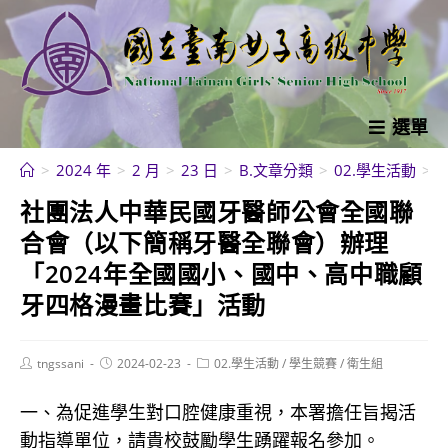
跳
轉
至
主
要
選單
內
>
2024 年
>
2 月
>
23 日
>
B.文章分類
>
02.學生活動
>
容
社團法人中華民國牙醫師公會全國聯
合會（以下簡稱牙醫全聯會）辦理
「2024年全國國小、國中、高中職顧
牙四格漫畫比賽」活動
Post
Post
Post
tngssani
2024-02-23
02.學生活動
/
學生競賽
/
衛生組
author:
published:
category:
一、為促進學生對口腔健康重視，本署擔任旨揭活
動指導單位，請貴校鼓勵學生踴躍報名參加。