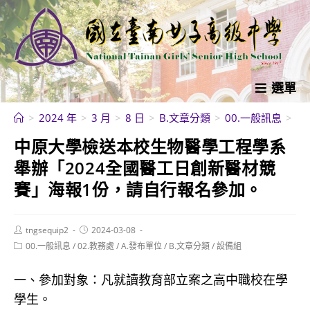
跳
轉
至
主
要
選單
內
>
2024 年
>
3 月
>
8 日
>
B.文章分類
>
00.一般訊息
>
中
容
中原大學檢送本校生物醫學工程學系
舉辦「2024全國醫工日創新醫材競
賽」海報1份，請自行報名參加。
Post
Post
tngsequip2
2024-03-08
author:
published:
Post
00.一般訊息
/
02.教務處
/
A.發布單位
/
B.文章分類
/
設備組
category:
一、參加對象：凡就讀教育部立案之高中職校在學
學生。