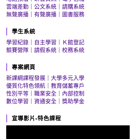
雲端差勤
｜
公文系統
｜
請購系統
無聲廣播
｜
有聲廣播
｜
圖書服務
學生系統
學習紀錄
｜
自主學習
｜
Ｋ館登記
競賽營隊
｜
請假系統
｜
校務系統
專案網頁
新課綱課程發展
｜
大學多元入學
優質化特色領航
｜
教育儲蓄專戶
性別平等
｜
職業安全
｜
內部控制
數位學習
｜
資通安全
｜
獎助學金
宣導影片-特色課程