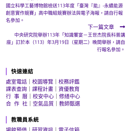
國立科學工藝博物館檢送113年度「臺灣『能』-永續能源
more
創意實作競賽」高中職組競賽辦法與電子海報，請自行報
articles
名參加。
下一篇文章
中央研究院舉辦113年「知識饗宴－王世杰院長科普講
座」訂於本（113）年3月19日（星期二）晚間舉辦，請自
行報名參加。
快速連結
處室電話
｜
校園導覽
｜
校務評鑑
課表查詢
｜
課程計畫
｜
資優教育
行 事 曆
｜
校安中心
｜
修繕中心
合 作 社
｜
空氣品質
｜
教師甄選
教職員系統
場館預借
｜
研習資訊
｜
電子信箱