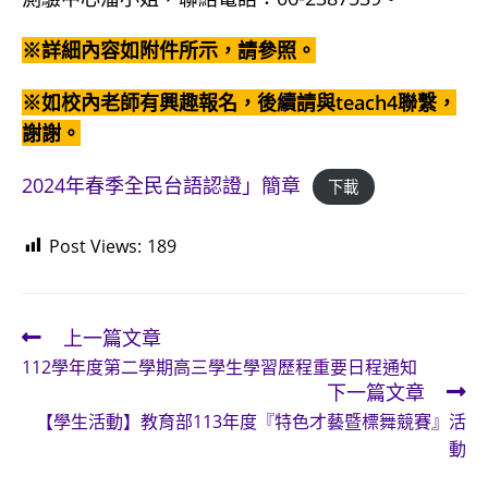
※詳細內容如附件所示，請參照。
※
如校內老師有興趣報名，後續請與teach4聯繫，
謝謝。
2024年春季全民台語認證」簡章
下載
Post Views:
189
上一篇文章
Read
112學年度第二學期高三學生學習歷程重要日程通知
more
下一篇文章
articles
【學生活動】教育部113年度『特色才藝暨標舞競賽』活
動