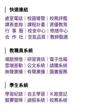
快速連結
處室電話
｜
校園導覽
｜
校務評鑑
課表查詢
｜
課程計畫
｜
資優教育
行 事 曆
｜
校安中心
｜
修繕中心
合 作 社
｜
空氣品質
｜
教師甄選
教職員系統
場館預借
｜
研習資訊
｜
電子信箱
雲端差勤
｜
公文系統
｜
請購系統
無聲廣播
｜
有聲廣播
｜
圖書服務
學生系統
學習紀錄
｜
自主學習
｜
Ｋ館登記
競賽營隊
｜
請假系統
｜
校務系統