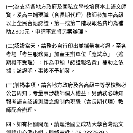
(一)為支持各地方政府及國私立學校培育本土語文師
資，爰高中端現職（含長期代理）教師參加中高級
以上全民台語認證，第一或第二階段報名費均為補
助2,800元，申請事宜將另案辦理。
(二)認證當天，請務必自行印出並攜帶准考證，至各
考場「考生服務處」加蓋主辦單位「應試章」（逾
期概不受理），作為申領「認證報名費」補助之依
據；該證明，事後不予補發。
(三)前揭事項，請各地方政府及各高級中等學校務必
公告周知；考量事涉教師個人權益，另請務必轉知
報考語言認證測驗之編制內現職（含長期代理）教
師配合辦理。
四、如有相關問題，請逕洽國立成功大學台灣語文
測驗中心潘小姐，聯絡電話：06-2387539。