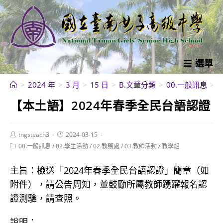
跳
轉
至
主
要
選單
內
>
2024 年
>
3 月
>
15 日
>
B.文章分類
>
00.一般訊息
>
容
【本土語】2024年春季全民台語認證
Post
Post
tngsteach3
2024-03-15
author:
published:
Post
00.一般訊息
/
02.學生活動
/
02.教務處
/
03.教師活動
/
教學組
category:
主旨：檢送「2024年春季全民台語認證」簡章（如
附件），請公告周知，並鼓勵所屬教師踴躍報名認
證測驗，請查照。
說明：