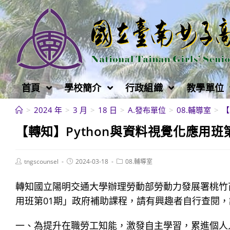
跳
轉
至
主
要
內
首頁
學校簡介
行政組織
教學單位
容
>
2024 年
>
3 月
>
18 日
>
A.發布單位
>
08.輔導室
>
【
【轉知】Python與資料視覺化應用班
Post
Post
Post
tngscounsel
2024-03-18
08.輔導室
author:
published:
category:
轉知國立陽明交通大學辦理勞動部勞動力發展署桃竹苗分
用班第01期」政府補助課程，請有興趣者自行查閱
一、為提升在職勞工知能，激發自主學習，累進個人