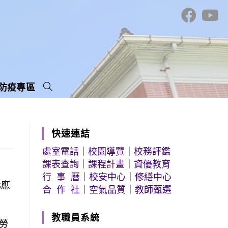
防疫專區
快速連結
處室電話
｜
校園導覽
｜
校務評鑑
課表查詢
｜
課程計畫
｜
資優教育
行 事 曆
｜
校安中心
｜
修繕中心
化應
合 作 社
｜
空氣品質
｜
教師甄選
教職員系統
勞