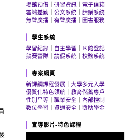
場館預借
｜
研習資訊
｜
電子信箱
雲端差勤
｜
公文系統
｜
請購系統
無聲廣播
｜
有聲廣播
｜
圖書服務
學生系統
學習紀錄
｜
自主學習
｜
Ｋ館登記
競賽營隊
｜
請假系統
｜
校務系統
專案網頁
新課綱課程發展
｜
大學多元入學
優質化特色領航
｜
教育儲蓄專戶
性別平等
｜
職業安全
｜
內部控制
數位學習
｜
資通安全
｜
獎助學金
員
宣導影片-特色課程
成後