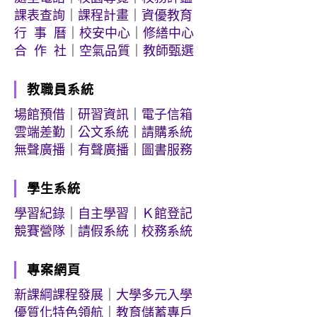
課表查詢
｜
課程計畫
｜
資優教育
行 事 曆
｜
校安中心
｜
修繕中心
合 作 社
｜
空氣品質
｜
教師甄選
教職員系統
場館預借
｜
研習資訊
｜
電子信箱
雲端差勤
｜
公文系統
｜
請購系統
無聲廣播
｜
有聲廣播
｜
圖書服務
學生系統
學習紀錄
｜
自主學習
｜
Ｋ館登記
競賽營隊
｜
請假系統
｜
校務系統
專案網頁
新課綱課程發展
｜
大學多元入學
優質化特色領航
｜
教育儲蓄專戶