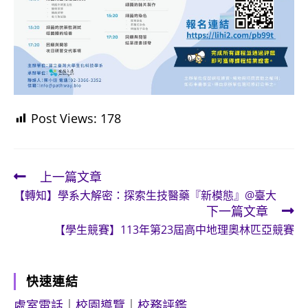
Post Views:
178
上一篇文章
Read
【轉知】學系大解密：探索生技醫藥『新模態』@臺大
more
下一篇文章
articles
【學生競賽】113年第23屆高中地理奧林匹亞競賽
快速連結
處室電話
｜
校園導覽
｜
校務評鑑