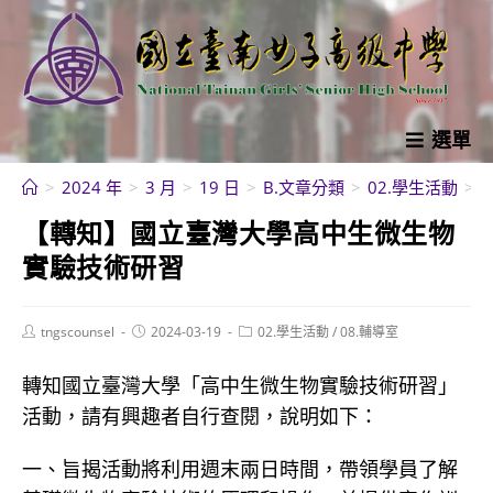
跳
轉
至
主
要
選單
內
>
2024 年
>
3 月
>
19 日
>
B.文章分類
>
02.學生活動
>
容
【轉知】國立臺灣大學高中生微生物
實驗技術研習
Post
Post
Post
tngscounsel
2024-03-19
02.學生活動
/
08.輔導室
author:
published:
category:
轉知國立臺灣大學「高中生微生物實驗技術研習」
活動，請有興趣者自行查閱，說明如下：
一、旨揭活動將利用週末兩日時間，帶領學員了解