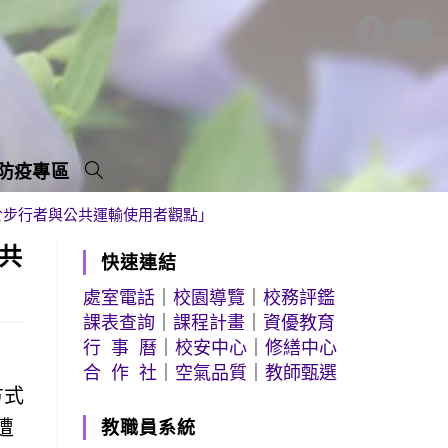
防疫專區
於步行者與公共運輸使用者觀點」
共
快速連結
處室電話
｜
校園導覽
｜
校務評鑑
課表查詢
｜
課程計畫
｜
資優教育
行 事 曆
｜
校安中心
｜
修繕中心
合 作 社
｜
空氣品質
｜
教師甄選
方式
遭
教職員系統