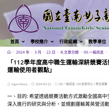
跳
轉
至
主
要
內
首頁
學校簡介
行政組織
教學單位
容
>
2024 年
>
3 月
>
22 日
>
B.文章分類
>
00.一般訊息
>
「112學年度高中職生運輸深耕競賽
運輸使用者觀點」
Post
Post
Post
tngsmilitary
2024-03-22
00.一般訊息
/
04.校安中心
/
學生競賽
author:
published:
category:
一、目的: 希望透過競賽活動方式激勵全國高
深入進行的研究與分析，並規劃運輸菁英營活