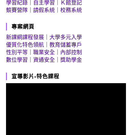
學習紀錄
｜
自主學習
｜
Ｋ館登記
競賽營隊
｜
請假系統
｜
校務系統
專案網頁
新課綱課程發展
｜
大學多元入學
優質化特色領航
｜
教育儲蓄專戶
性別平等
｜
職業安全
｜
內部控制
數位學習
｜
資通安全
｜
獎助學金
宣導影片-特色課程