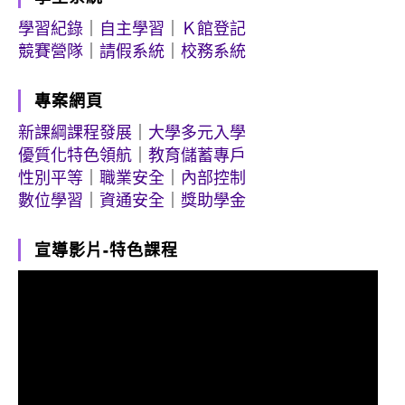
學習紀錄
｜
自主學習
｜
Ｋ館登記
競賽營隊
｜
請假系統
｜
校務系統
專案網頁
新課綱課程發展
｜
大學多元入學
優質化特色領航
｜
教育儲蓄專戶
性別平等
｜
職業安全
｜
內部控制
數位學習
｜
資通安全
｜
獎助學金
宣導影片-特色課程