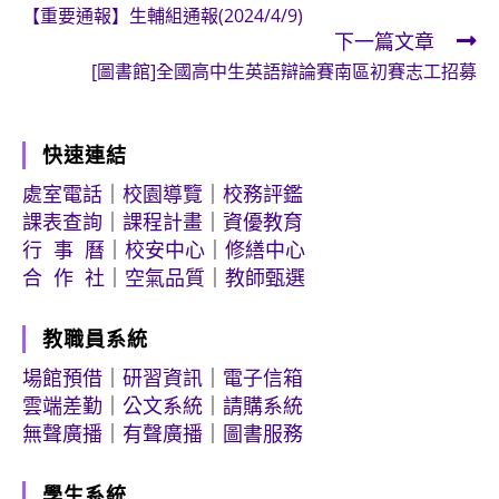
【重要通報】生輔組通報(2024/4/9)
more
下一篇文章
articles
[圖書館]全國高中生英語辯論賽南區初賽志工招募
快速連結
處室電話
｜
校園導覽
｜
校務評鑑
課表查詢
｜
課程計畫
｜
資優教育
行 事 曆
｜
校安中心
｜
修繕中心
合 作 社
｜
空氣品質
｜
教師甄選
教職員系統
場館預借
｜
研習資訊
｜
電子信箱
雲端差勤
｜
公文系統
｜
請購系統
無聲廣播
｜
有聲廣播
｜
圖書服務
學生系統