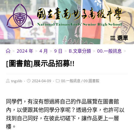
跳
轉
至
主
要
選單
內
>
2024 年
>
4 月
>
9 日
>
B.文章分類
>
00.一般訊息
>
[
容
[圖書館]展示品招募!!
Post
Post
Post
tngslib
2024-04-09
00.一般訊息
/
09.圖書館
author:
published:
category:
同學們，有沒有想過將自己的作品展覽在圖書館
內，以便跟其他同學分享呢？透過分享，也許可以
找到自己同好，在彼此切磋下，讓作品更上一層
樓。