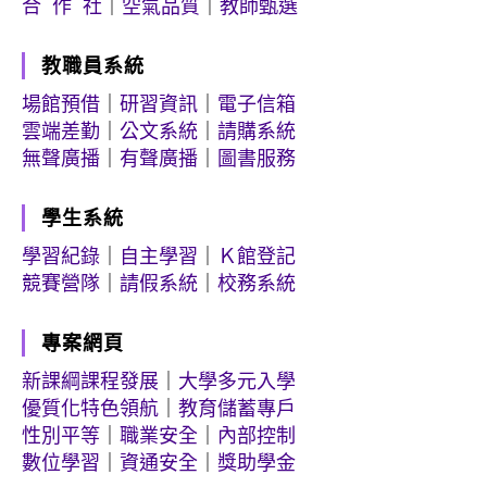
合 作 社
｜
空氣品質
｜
教師甄選
教職員系統
場館預借
｜
研習資訊
｜
電子信箱
雲端差勤
｜
公文系統
｜
請購系統
無聲廣播
｜
有聲廣播
｜
圖書服務
學生系統
學習紀錄
｜
自主學習
｜
Ｋ館登記
競賽營隊
｜
請假系統
｜
校務系統
專案網頁
新課綱課程發展
｜
大學多元入學
優質化特色領航
｜
教育儲蓄專戶
性別平等
｜
職業安全
｜
內部控制
數位學習
｜
資通安全
｜
獎助學金