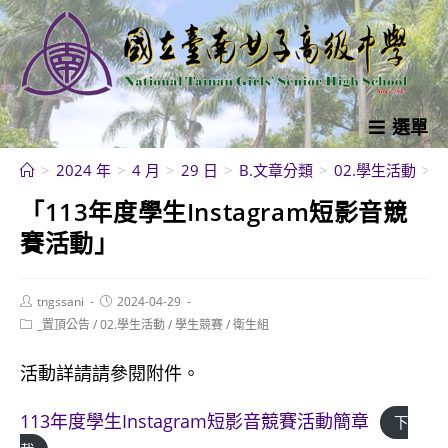
跳
轉
至
主
要
選單
內
>
2024 年
>
4 月
>
29 日
>
B.文章分類
>
02.學生活動
>
容
「113年度學生Instagram短影音競
賽活動」
Post
Post
tngssani
2024-04-29
author:
published:
Post
_置頂公告
/
02.學生活動
/
學生競賽
/
衛生組
category:
活動詳請請參閱附件。
113年度學生Instagram短影音競賽活動簡章
下