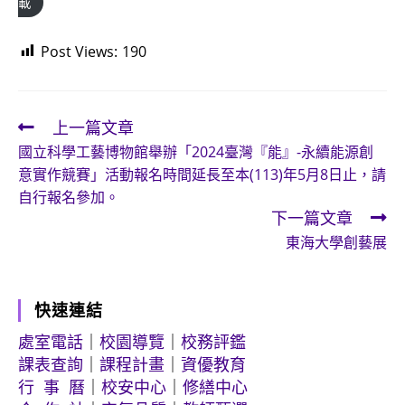
載
Post Views:
190
上一篇文章
Read
國立科學工藝博物館舉辦「2024臺灣『能』-永續能源創
more
意實作競賽」活動報名時間延長至本(113)年5月8日止，請
articles
自行報名參加。
下一篇文章
東海大學創藝展
快速連結
處室電話
｜
校園導覽
｜
校務評鑑
課表查詢
｜
課程計畫
｜
資優教育
行 事 曆
｜
校安中心
｜
修繕中心