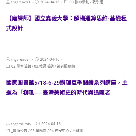
Post
Post
Post
tngsteach3
2024-04-16
03.教師活動
/
教學組
author:
published:
category:
【磨課師】國立嘉義大學：解構運算思維-基礎程
式設計
Post
Post
tngsreader
2024-04-16
author:
published:
Post
02.學生活動
/
03.教師活動
/
讀者服務組
category:
國家圖書館5/18-6-29辦理夏季閱讀系列講座，主
題為「獅吼──臺灣美術史的時代與追隨者」
Post
Post
tngsmilitary
2024-04-16
author:
published:
Post
_置頂公告
/
03.學務處
/
04.校安中心
/
生輔組
category: