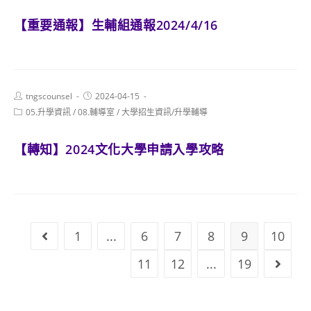
【重要通報】生輔組通報2024/4/16
Post
Post
tngscounsel
2024-04-15
author:
published:
Post
05.升學資訊
/
08.輔導室
/
大學招生資訊/升學輔導
category:
【轉知】2024文化大學申請入學攻略
1
...
6
7
8
9
10
Go to the previous page
11
12
...
19
Go to