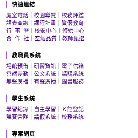
快速連結
處室電話
｜
校園導覽
｜
校務評鑑
課表查詢
｜
課程計畫
｜
資優教育
行 事 曆
｜
校安中心
｜
修繕中心
合 作 社
｜
空氣品質
｜
教師甄選
教職員系統
場館預借
｜
研習資訊
｜
電子信箱
雲端差勤
｜
公文系統
｜
請購系統
無聲廣播
｜
有聲廣播
｜
圖書服務
學生系統
學習紀錄
｜
自主學習
｜
Ｋ館登記
競賽營隊
｜
請假系統
｜
校務系統
專案網頁