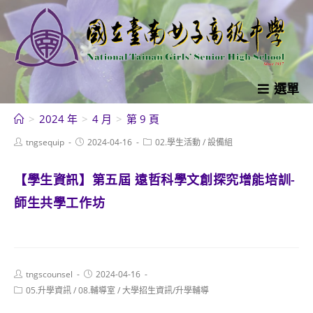
跳
轉
至
主
要
選單
內
>
2024 年
>
4 月
>
第 9 頁
容
Post
Post
Post
tngsequip
2024-04-16
02.學生活動
/
設備組
author:
published:
category:
【學生資訊】第五屆 遠哲科學文創探究增能培訓-
師生共學工作坊
Post
Post
tngscounsel
2024-04-16
author:
published:
Post
05.升學資訊
/
08.輔導室
/
大學招生資訊/升學輔導
category: