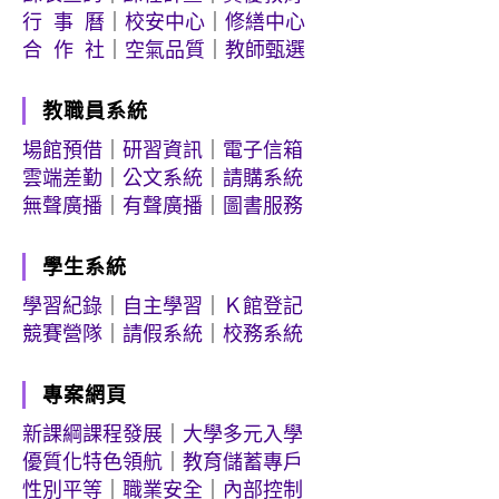
行 事 曆
｜
校安中心
｜
修繕中心
合 作 社
｜
空氣品質
｜
教師甄選
教職員系統
場館預借
｜
研習資訊
｜
電子信箱
雲端差勤
｜
公文系統
｜
請購系統
無聲廣播
｜
有聲廣播
｜
圖書服務
學生系統
學習紀錄
｜
自主學習
｜
Ｋ館登記
競賽營隊
｜
請假系統
｜
校務系統
專案網頁
新課綱課程發展
｜
大學多元入學
優質化特色領航
｜
教育儲蓄專戶
性別平等
｜
職業安全
｜
內部控制