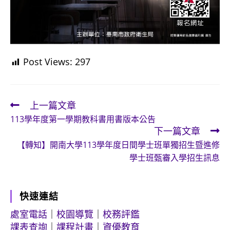
Post Views:
297
上一篇文章
Read
113學年度第一學期教科書用書版本公告
more
下一篇文章
articles
【轉知】開南大學113學年度日間學士班單獨招生暨進修
學士班甄審入學招生訊息
快速連結
處室電話
｜
校園導覽
｜
校務評鑑
課表查詢
｜
課程計畫
｜
資優教育