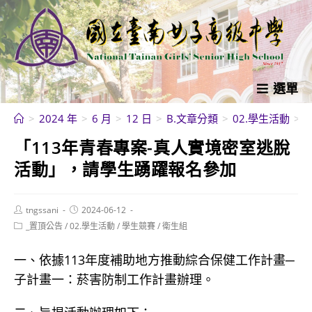
跳
轉
至
主
要
選單
內
>
2024 年
>
6 月
>
12 日
>
B.文章分類
>
02.學生活動
>
容
「113年青春專案-真人實境密室逃脫
活動」，請學生踴躍報名參加
Post
Post
tngssani
2024-06-12
author:
published:
Post
_置頂公告
/
02.學生活動
/
學生競賽
/
衛生組
category:
一、依據113年度補助地方推動綜合保健工作計畫─
子計畫一：菸害防制工作計畫辦理。