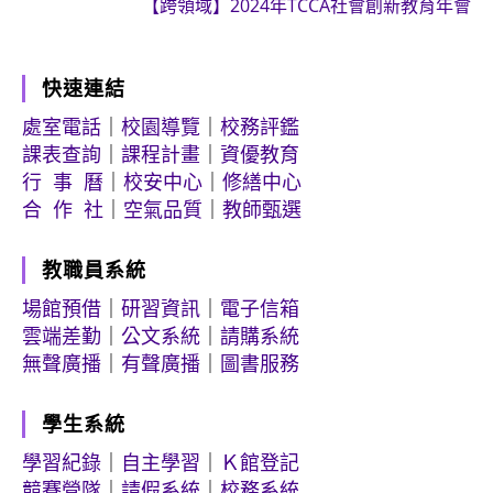
【跨領域】2024年TCCA社會創新教育年會
快速連結
處室電話
｜
校園導覽
｜
校務評鑑
課表查詢
｜
課程計畫
｜
資優教育
行 事 曆
｜
校安中心
｜
修繕中心
合 作 社
｜
空氣品質
｜
教師甄選
教職員系統
場館預借
｜
研習資訊
｜
電子信箱
雲端差勤
｜
公文系統
｜
請購系統
無聲廣播
｜
有聲廣播
｜
圖書服務
學生系統
學習紀錄
｜
自主學習
｜
Ｋ館登記
競賽營隊
｜
請假系統
｜
校務系統