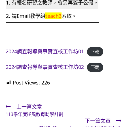
1. 有報名研習之教師，會另再簽予公假。
2. 請Email教學組
teach3
索取。
2024調查報導與事實查核工作坊01
下載
2024調查報導與事實查核工作坊02
下載
Post Views:
226
上一篇文章
Read
113學年度逆風教育助學計劃
more
下一篇文章
articles