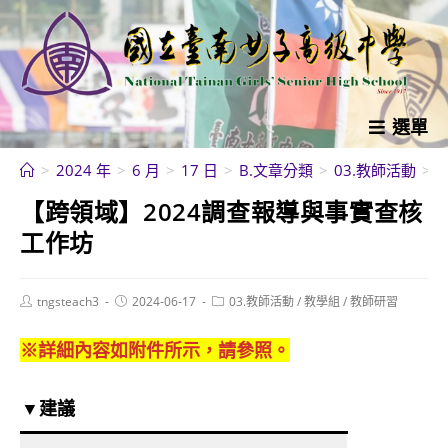
跳
轉
至
主
要
選單
內
>
2024 年
>
6 月
>
17 日
>
B.文章分類
>
03.教師活動
>
容
【跨領域】2024調查報導與事實查核
工作坊
Post
Post
Post
tngsteach3
2024-06-17
03.教師活動
/
教學組
/
教師研習
author:
published:
category:
※詳細內容如附件所示，請參照。
▼建議