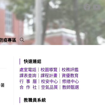
防疫專區
快速連結
處室電話
｜
校園導覽
｜
校務評鑑
課表查詢
｜
課程計畫
｜
資優教育
行 事 曆
｜
校安中心
｜
修繕中心
於暑
合 作 社
｜
空氣品質
｜
教師甄選
教職員系統