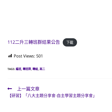
112二升三轉班群結果公告
下載
Post Views:
501
TAGS:
編班
,
轉班群
,
轉組
,
高二
上一篇文章
Read
【研習】「八大主題分享會-自主學習主題分享會」
more
articles