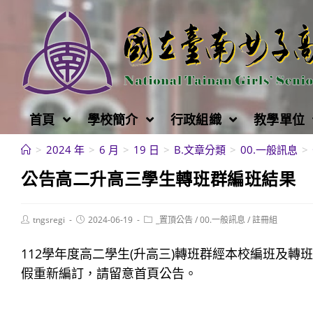
跳
轉
至
主
要
內
首頁
學校簡介
行政組織
教學單位
容
>
2024 年
>
6 月
>
19 日
>
B.文章分類
>
00.一般訊息
>
公告高二升高三學生轉班群編班結果
Post
Post
Post
tngsregi
2024-06-19
_置頂公告
/
00.一般訊息
/
註冊組
author:
published:
category:
112學年度高二學生(升高三)轉班群經本校編班及
假重新編訂，請留意首頁公告。