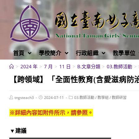
跳
轉
至
主
要
內
首頁
學校簡介
行政組織
教學單位
容
>
2024 年
>
7 月
>
11 日
>
B.文章分類
>
03.教師活動
>
【跨領域】「全面性教育(含愛滋病防治
Post
Post
Post
tngsteach3
2024-07-11
03.教師活動
/
教學組
/
教師研習
author:
published:
category:
※詳細內容如附件所示，請參照。
▼建議