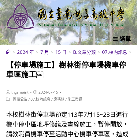
跳
轉
至
主
要
選單
內
>
2024 年
>
7 月
>
15 日
>
B.文章分類
>
07.校內訊息
>
容
【停車場施工】樹林街停車場機車停
車區施工￼
Post
Post
tngsmaint
2024-07-15
author:
published:
Post
_置頂公告
/
07.校內訊息
/
庶務組
/
施工資訊
category:
本校樹林街停車場預定113年7月15~23日進行
機車停車區地坪修繕及畫線施工，暫停開放，
請教職員機車停至活動中心機車停車區，造成