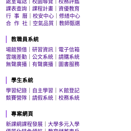
處室電話
｜
校園導覽
｜
校務評鑑
課表查詢
｜
課程計畫
｜
資優教育
行 事 曆
｜
校安中心
｜
修繕中心
合 作 社
｜
空氣品質
｜
教師甄選
教職員系統
場館預借
｜
研習資訊
｜
電子信箱
雲端差勤
｜
公文系統
｜
請購系統
無聲廣播
｜
有聲廣播
｜
圖書服務
學生系統
學習紀錄
｜
自主學習
｜
Ｋ館登記
競賽營隊
｜
請假系統
｜
校務系統
專案網頁
新課綱課程發展
｜
大學多元入學