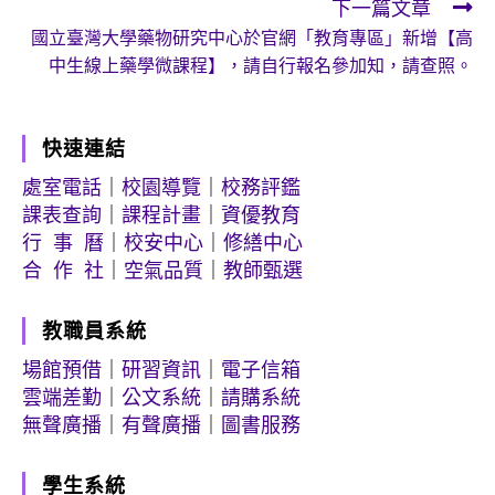
下一篇文章
articles
國立臺灣大學藥物研究中心於官網「教育專區」新增【高
中生線上藥學微課程】，請自行報名參加知，請查照。
快速連結
處室電話
｜
校園導覽
｜
校務評鑑
課表查詢
｜
課程計畫
｜
資優教育
行 事 曆
｜
校安中心
｜
修繕中心
合 作 社
｜
空氣品質
｜
教師甄選
教職員系統
場館預借
｜
研習資訊
｜
電子信箱
雲端差勤
｜
公文系統
｜
請購系統
無聲廣播
｜
有聲廣播
｜
圖書服務
學生系統