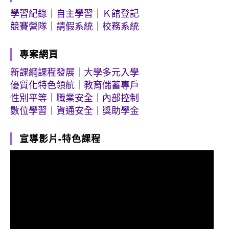
學習紀錄
｜
自主學習
｜
Ｋ館登記
競賽營隊
｜
請假系統
｜
校務系統
專案網頁
新課綱課程發展
｜
大學多元入學
優質化特色領航
｜
教育儲蓄專戶
性別平等
｜
職業安全
｜
內部控制
數位學習
｜
資通安全
｜
獎助學金
宣導影片-特色課程