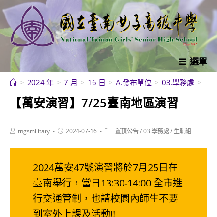
跳
轉
至
主
要
選單
內
>
2024 年
>
7 月
>
16 日
>
A.發布單位
>
03.學務處
>
【
容
【萬安演習】7/25臺南地區演習
Post
Post
Post
tngsmilitary
2024-07-16
_置頂公告
/
03.學務處
/
生輔組
author:
published:
category:
2024萬安47號演習將於7月25日在
臺南舉行，當日13:30-14:00 全市進
行交通管制，也請校園內師生不要
到室外上課及活動!!