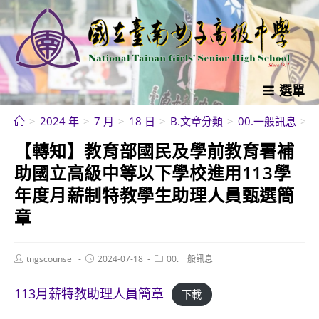
跳
轉
至
主
要
選單
內
>
2024 年
>
7 月
>
18 日
>
B.文章分類
>
00.一般訊息
>
容
【轉知】教育部國民及學前教育署補
助國立高級中等以下學校進用113學
年度月薪制特教學生助理人員甄選簡
章
Post
Post
Post
tngscounsel
2024-07-18
00.一般訊息
author:
published:
category:
113月薪特教助理人員簡章
下載