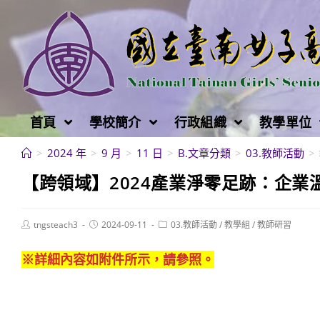
跳
轉
至
主
要
內
首頁
學校簡介
行政組織
教學單位
容
>
2024 年
>
9 月
>
11 日
>
B.文章分類
>
03.教師活動
>
【跨領域】2024產業淨零足跡：企
Post
Post
Post
tngsteach3
2024-09-11
03.教師活動
/
教學組
/
教師研習
author:
published:
category:
※詳細內容如附件所示，請參照。