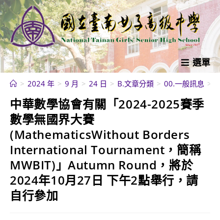
跳
轉
至
主
要
選單
內
>
2024 年
>
9 月
>
24 日
>
B.文章分類
>
00.一般訊息
>
中
容
中華數學協會有關「2024-2025賽季
數學無國界大賽
(MathematicsWithout Borders
International Tournament，簡稱
MWBIT)」Autumn Round，將於
2024年10月27日 下午2點舉行，請
自行參加