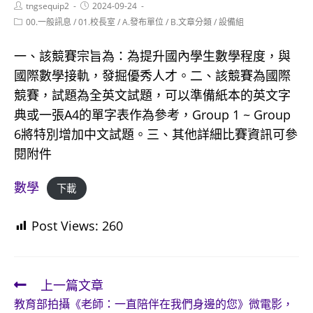
Post
Post
tngsequip2
2024-09-24
author:
published:
Post
00.一般訊息
/
01.校長室
/
A.發布單位
/
B.文章分類
/
設備組
category:
一、該競賽宗旨為：為提升國內學生數學程度，與
國際數學接軌，發掘優秀人才。二、該競賽為國際
競賽，試題為全英文試題，可以準備紙本的英文字
典或一張A4的單字表作為參考，Group 1 ~ Group
6將特別增加中文試題。三、其他詳細比賽資訊可參
閱附件
數學
下載
Post Views:
260
上一篇文章
Read
教育部拍攝《老師：一直陪伴在我們身邊的您》微電影，
more