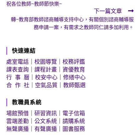
祝各位教師~教師節快樂~
articles
下一篇文章
轉~教育部教師諮商輔導支持中心，有關個別諮商輔導服
務申請一案，有需求之教師同仁請多加利用。
快速連結
處室電話
｜
校園導覽
｜
校務評鑑
課表查詢
｜
課程計畫
｜
資優教育
行 事 曆
｜
校安中心
｜
修繕中心
合 作 社
｜
空氣品質
｜
教師甄選
教職員系統
場館預借
｜
研習資訊
｜
電子信箱
雲端差勤
｜
公文系統
｜
請購系統
無聲廣播
｜
有聲廣播
｜
圖書服務