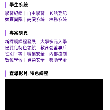
學生系統
學習紀錄
｜
自主學習
｜
Ｋ館登記
競賽營隊
｜
請假系統
｜
校務系統
專案網頁
新課綱課程發展
｜
大學多元入學
優質化特色領航
｜
教育儲蓄專戶
性別平等
｜
職業安全
｜
內部控制
數位學習
｜
資通安全
｜
獎助學金
宣導影片-特色課程