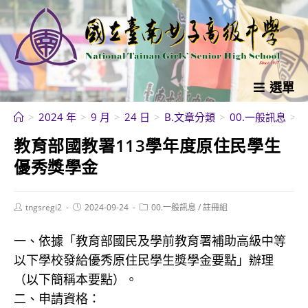
跳
轉
至
主
要
選單
內
>
2024 年
>
9 月
>
24 日
>
B.文章分類
>
00.一般訊息
>
容
教育部國教署113學年度原住民學生
優秀獎學金
Post
Post
Post
tngsregi2
2024-09-24
00.一般訊息
/
註冊組
author:
published:
category:
一、依據「教育部國民及學前教育署補助高級中等
以下學校發給優秀原住民學生獎學金要點」辦理
（以下簡稱本要點）。
二、申請資格：