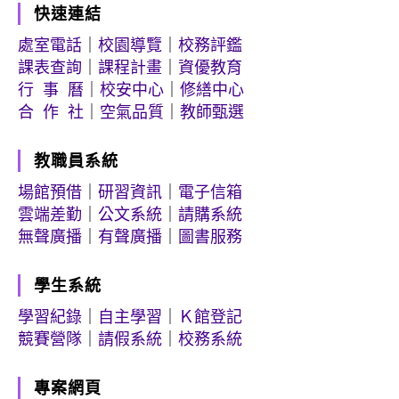
快速連結
處室電話
｜
校園導覽
｜
校務評鑑
課表查詢
｜
課程計畫
｜
資優教育
行 事 曆
｜
校安中心
｜
修繕中心
合 作 社
｜
空氣品質
｜
教師甄選
教職員系統
場館預借
｜
研習資訊
｜
電子信箱
雲端差勤
｜
公文系統
｜
請購系統
無聲廣播
｜
有聲廣播
｜
圖書服務
學生系統
學習紀錄
｜
自主學習
｜
Ｋ館登記
競賽營隊
｜
請假系統
｜
校務系統
專案網頁