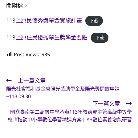
閱附檔。
113上原民優秀獎學金實施計畫
下載
113上原住民優秀學生獎學金要點
下載
Post Views:
935
上一篇文章
Read
陽光社會福利基金會陽光獎助學金及陽光獎開放申請
more
~113.09.30
articles
下一篇文章
國立臺南第二高級中學承辦113年教育部主管高級中等學
校『推動中小學數位學習精進方案』A3數位素養增能研習