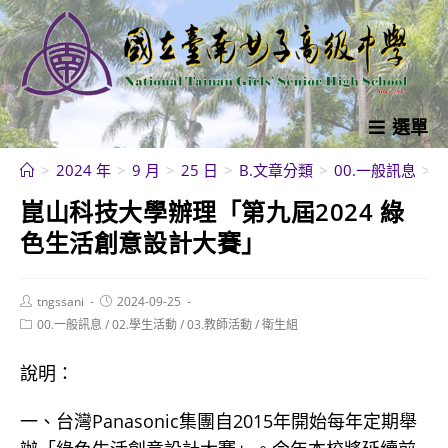
跳
轉
至
主
要
選單
內
>
2024 年
>
9 月
>
25 日
>
B.文章分類
>
00.一般訊息
>
容
崑山科技大學辦理「第九屆2024 綠
色生活創意設計大賽」
Post
Post
tngssani
2024-09-25
author:
published:
Post
00.一般訊息
/
02.學生活動
/
03.教師活動
/
衛生組
category:
說明：
一、台灣Panasonic集團自2015年開始每年定期舉