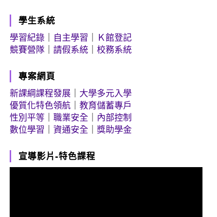
學生系統
學習紀錄
｜
自主學習
｜
Ｋ館登記
競賽營隊
｜
請假系統
｜
校務系統
專案網頁
新課綱課程發展
｜
大學多元入學
優質化特色領航
｜
教育儲蓄專戶
性別平等
｜
職業安全
｜
內部控制
數位學習
｜
資通安全
｜
獎助學金
宣導影片-特色課程