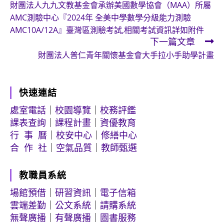
財團法人九九文教基金會承辦美國數學協會（MAA）所屬
more
AMC測驗中心『2024年 全美中學數學分級能力測驗
articles
AMC10A/12A』臺灣區測驗考試,相關考試資訊詳如附件
下一篇文章
財團法人普仁青年關懷基金會大手拉小手助學計畫
快速連結
處室電話
｜
校園導覽
｜
校務評鑑
課表查詢
｜
課程計畫
｜
資優教育
行 事 曆
｜
校安中心
｜
修繕中心
合 作 社
｜
空氣品質
｜
教師甄選
教職員系統
場館預借
｜
研習資訊
｜
電子信箱
雲端差勤
｜
公文系統
｜
請購系統
無聲廣播
｜
有聲廣播
｜
圖書服務