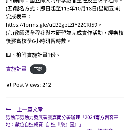
(四)講師：國立師大附中李啟龍主任及王靖華老師。
(五)報名方式：即日起至113年10月18日(星期五)前
完成表單：
https://forms.gle/uEB2geLZfY22CRt59。
(六)教師須全程參與本研習並完成實作活動，經審核
後覈實核予6小時研習時數。
四、檢附實施計畫1份。
實施計畫
下載
Post Views:
212
上一篇文章
Read
勞動部勞動力發展署雲嘉南分署辦理「2024南方創客基
more
地：數位自造競賽–自 造『樂』園』」
articles