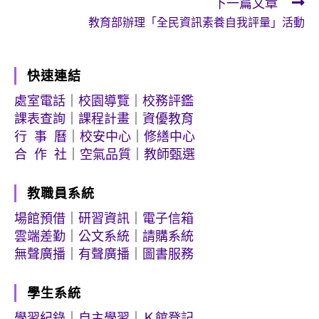
下一篇文章
教育部辦理「全民資訊素養自我評量」活動
快速連結
處室電話
｜
校園導覽
｜
校務評鑑
課表查詢
｜
課程計畫
｜
資優教育
行 事 曆
｜
校安中心
｜
修繕中心
合 作 社
｜
空氣品質
｜
教師甄選
教職員系統
場館預借
｜
研習資訊
｜
電子信箱
雲端差勤
｜
公文系統
｜
請購系統
無聲廣播
｜
有聲廣播
｜
圖書服務
學生系統
學習紀錄
｜
自主學習
｜
Ｋ館登記