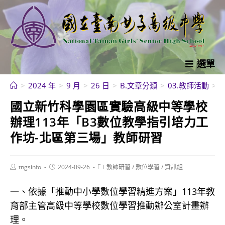
跳
轉
至
主
要
選單
內
>
2024 年
>
9 月
>
26 日
>
B.文章分類
>
03.教師活動
>
容
國立新竹科學園區實驗高級中等學校
辦理113年「B3數位教學指引培力工
作坊-北區第三場」教師研習
Post
Post
Post
tngsinfo
2024-09-26
教師研習
/
數位學習
/
資訊組
author:
published:
category:
一、依據「推動中小學數位學習精進方案」113年教
育部主管高級中等學校數位學習推動辦公室計畫辦
理。