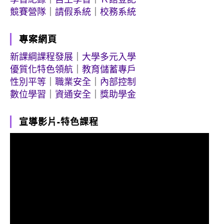
競賽營隊
｜
請假系統
｜
校務系統
專案網頁
新課綱課程發展
｜
大學多元入學
優質化特色領航
｜
教育儲蓄專戶
性別平等
｜
職業安全
｜
內部控制
數位學習
｜
資通安全
｜
獎助學金
宣導影片-特色課程