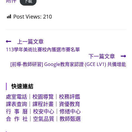
附件
下載
Post Views:
210
上一篇文章
Read
113學年美術比賽校內獲選市賽名單
more
下一篇文章
articles
[前導-教師研習] Google教育家認證 (GCE LV1) 共備增能
快速連結
處室電話
｜
校園導覽
｜
校務評鑑
課表查詢
｜
課程計畫
｜
資優教育
行 事 曆
｜
校安中心
｜
修繕中心
合 作 社
｜
空氣品質
｜
教師甄選