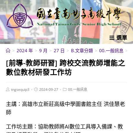
跳
轉
至
主
要
選單
內
>
2024 年
>
9 月
>
27 日
>
B.文章分類
>
00.一般訊息
>
容
[前導-教師研習] 跨校交流教師增能之
數位教材研發工作坊
Post
Post
Post
tngsequip3
2024-09-27
00.一般訊息
author:
published:
category:
主講：高雄市立新莊高級中學圖書館主任 洪佳慧老
師
工作坊主題：協助教師將AI數位工具導入備課、教