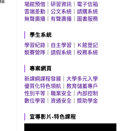
指
場館預借
｜
研習資訊
｜
電子信箱
雲端差勤
｜
公文系統
｜
請購系統
無聲廣播
｜
有聲廣播
｜
圖書服務
學生系統
學習紀錄
｜
自主學習
｜
Ｋ館登記
競賽營隊
｜
請假系統
｜
校務系統
專案網頁
新課綱課程發展
｜
大學多元入學
優質化特色領航
｜
教育儲蓄專戶
性別平等
｜
職業安全
｜
內部控制
數位學習
｜
資通安全
｜
獎助學金
宣導影片-特色課程