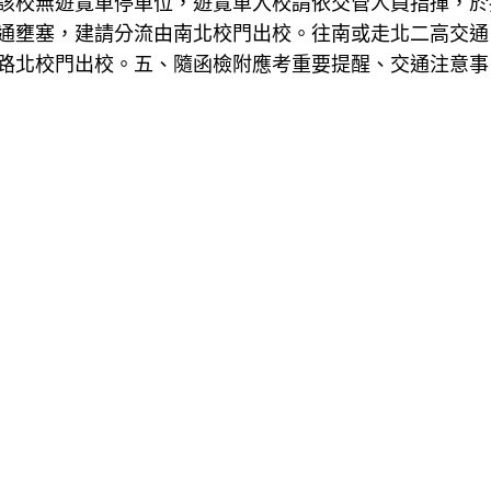
該校無遊覽車停車位，遊覽車入校請依交管人員指揮，於
通壅塞，建請分流由南北校門出校。往南或走北二高交通
路北校門出校。五、隨函檢附應考重要提醒、交通注意事