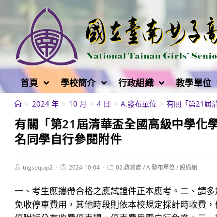
跳
轉
至
主
要
內
首頁
學校簡介
行政組織
教學單位
容
>
2024 年
>
10 月
>
4 日
>
A.發布單位
>
有關「第21屆
有關「第21屆清華盃全國高級中學化
名同學自行參閱附件
Post
Post
Post
tngsequip2
2024-10-04
02.教務處
/
A.發布單位
/
設備組
author:
published:
category:
一、考生應攜帶合格之應試證件正本應考。二、請多
免收停車費用，其他時段則依本校規定採計時收費，