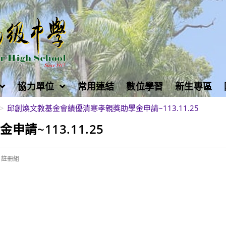
協力單位
常用連結
數位學習
新生專區
>
邱創煥文教基金會績優清寒孝親獎助學金申請~113.11.25
~113.11.25
註冊組