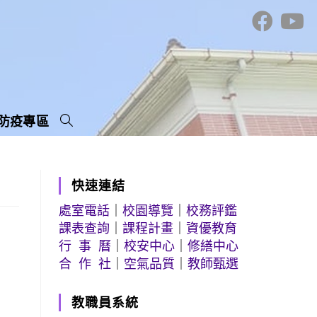
防疫專區
快速連結
處室電話
｜
校園導覽
｜
校務評鑑
課表查詢
｜
課程計畫
｜
資優教育
行 事 曆
｜
校安中心
｜
修繕中心
合 作 社
｜
空氣品質
｜
教師甄選
教職員系統