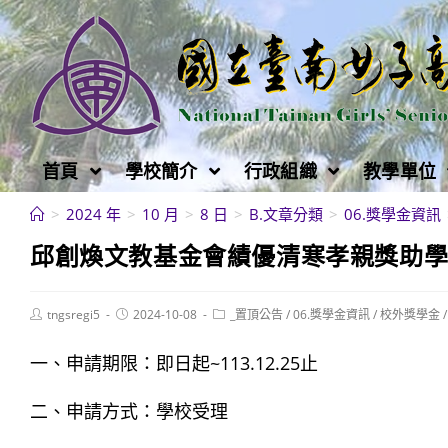
跳
轉
至
主
要
內
首頁
學校簡介
行政組織
教學單位
容
>
2024 年
>
10 月
>
8 日
>
B.文章分類
>
06.獎學金資訊
邱創煥文教基金會績優清寒孝親獎助學金申請
Post
Post
Post
tngsregi5
2024-10-08
_置頂公告
/
06.獎學金資訊
/
校外獎學金
/
author:
published:
category:
一、申請期限：即日起~113.12.25止
二、申請方式：學校受理