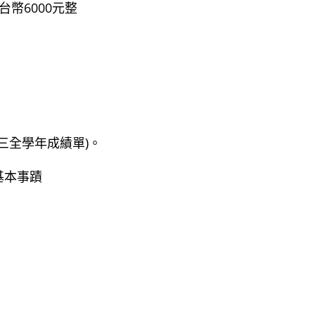
幣6000元整
三全學年成績單)。
基本事蹟