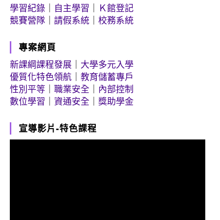
學習紀錄
｜
自主學習
｜
Ｋ館登記
競賽營隊
｜
請假系統
｜
校務系統
專案網頁
新課綱課程發展
｜
大學多元入學
優質化特色領航
｜
教育儲蓄專戶
性別平等
｜
職業安全
｜
內部控制
數位學習
｜
資通安全
｜
獎助學金
宣導影片-特色課程