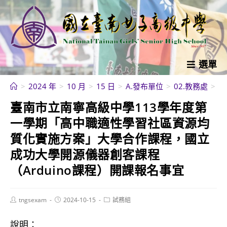
跳
轉
至
主
要
選單
內
>
2024 年
>
10 月
>
15 日
>
A.發布單位
>
02.教務處
>
試
容
臺南市立南寧高級中學113學年度第
一學期「高中職適性學習社區資源均
質化實施方案」大學合作課程，國立
成功大學開源儀器創客課程
（Arduino課程）開課報名事宜
Post
Post
Post
tngsexam
2024-10-15
試務組
author:
published:
category:
說明：