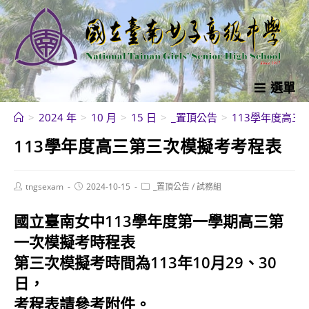
跳
轉
至
主
要
選單
內
>
2024 年
>
10 月
>
15 日
>
_置頂公告
>
113學年度高三
容
113學年度高三第三次模擬考考程表
Post
Post
Post
tngsexam
2024-10-15
_置頂公告
/
試務組
author:
published:
category:
國立臺南女中113學年度第一學期高三第
一次模擬考時程表
第三次模擬考時間為113年10月29、30
日，
考程表請參考附件。