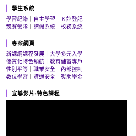
學生系統
學習紀錄
｜
自主學習
｜
Ｋ館登記
競賽營隊
｜
請假系統
｜
校務系統
專案網頁
新課綱課程發展
｜
大學多元入學
優質化特色領航
｜
教育儲蓄專戶
性別平等
｜
職業安全
｜
內部控制
數位學習
｜
資通安全
｜
獎助學金
宣導影片-特色課程