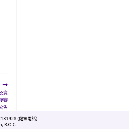
及資
複賽
公告
1928 (
處室電話
)
, R.O.C.