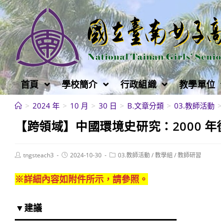
跳
轉
至
主
要
內
首頁
學校簡介
行政組織
教學單位
容
>
2024 年
>
10 月
>
30 日
>
B.文章分類
>
03.教師活動
【跨領域】中國環境史研究：2000 
Post
Post
Post
tngsteach3
2024-10-30
03.教師活動
/
教學組
/
教師研習
author:
published:
category:
※詳細內容如附件所示，請參照。
▼建議