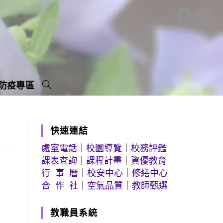
防疫專區
快速連結
處室電話
｜
校園導覽
｜
校務評鑑
課表查詢
｜
課程計畫
｜
資優教育
行 事 曆
｜
校安中心
｜
修繕中心
合 作 社
｜
空氣品質
｜
教師甄選
教職員系統