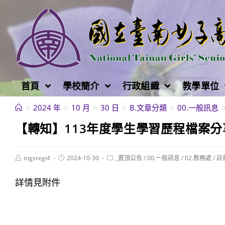
跳
轉
至
主
要
內
首頁
學校簡介
行政組織
教學單位
容
>
2024 年
>
10 月
>
30 日
>
B.文章分類
>
00.一般訊息
【轉知】113年度學生學習歷程檔案
Post
Post
Post
tngsregi4
2024-10-30
_置頂公告
/
00.一般訊息
/
02.教務處
/
註
author:
published:
category:
詳情見附件