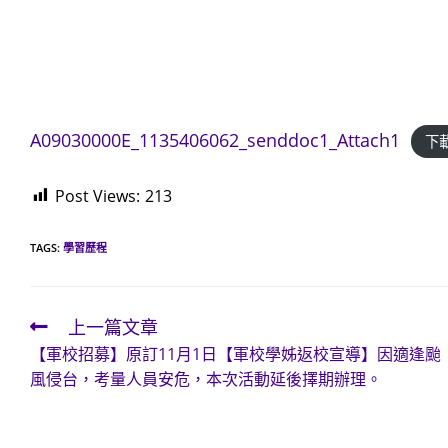
A09030000E_1135406062_senddoc1_Attach1
下
Post Views:
213
TAGS:
學習歷程
上一篇文章
Read
【軍校招募】原訂11月1日【軍校學姊返校宣導】因適逢颱
more
風侵台，考量人員安危，本次活動延後擇期辦理。
articles