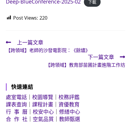
Deep-BlueConference-2025-02
下載
Post Views:
220
上一篇文章
Read
【跨領域】老師的沙發電影院：《餘燼》
more
下一篇文章
articles
【跨領域】教育部苗圃計畫進階工作坊
快速連結
處室電話
｜
校園導覽
｜
校務評鑑
課表查詢
｜
課程計畫
｜
資優教育
行 事 曆
｜
校安中心
｜
修繕中心
合 作 社
｜
空氣品質
｜
教師甄選