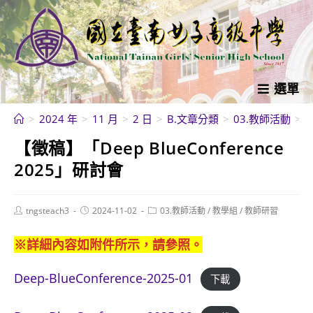
跳
轉
至
主
要
選單
內
>
2024 年
>
11 月
>
2 日
>
B.文章分類
>
03.教師活動
>
容
【徵稿】「Deep BlueConference
2025」研討會
Post
Post
Post
tngsteach3
2024-11-02
03.教師活動
/
教學組
/
教師研習
author:
published:
category:
※詳細內容如附件所示，請參照。
Deep-BlueConference-2025-01
下載