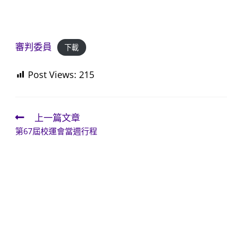
審判委員
下載
Post Views:
215
上一篇文章
Read
第67屆校運會當週行程
more
articles