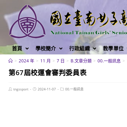
跳
轉
至
主
要
內
首頁
學校簡介
行政組織
教學單位
容
>
2024 年
>
11 月
>
7 日
>
B.文章分類
>
00.一般訊息
>
第67屆校運會審判委員表
Post
Post
Post
tngssport
2024-11-07
00.一般訊息
author:
published:
category: