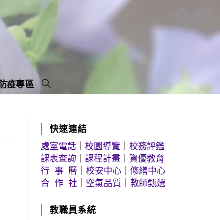
防疫專區
快速連結
處室電話
｜
校園導覽
｜
校務評鑑
課表查詢
｜
課程計畫
｜
資優教育
行 事 曆
｜
校安中心
｜
修繕中心
合 作 社
｜
空氣品質
｜
教師甄選
教職員系統