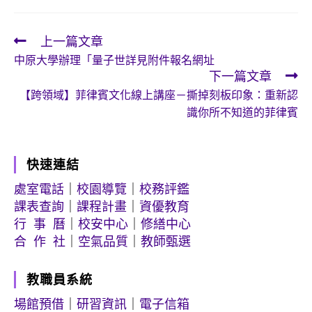
上一篇文章
Read
中原大學辦理「量子世詳見附件報名網址
more
下一篇文章
articles
【跨領域】菲律賓文化線上講座－撕掉刻板印象：重新認
識你所不知道的菲律賓
快速連結
處室電話
｜
校園導覽
｜
校務評鑑
課表查詢
｜
課程計畫
｜
資優教育
行 事 曆
｜
校安中心
｜
修繕中心
合 作 社
｜
空氣品質
｜
教師甄選
教職員系統
場館預借
｜
研習資訊
｜
電子信箱