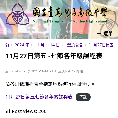
跳
轉
至
主
要
選單
內
>
2024 年
>
11 月
>
14 日
>
_置頂公告
>
11月27日第五
容
11月27日第五~七節各年級課程表
Post
Post
Post
tngsdisci
2024-11-14
_置頂公告
/
訓育組
author:
published:
category:
請各班依課程表至指定地點進行相關活動。
11月27日第五七節各年級課程表
下載
Post Views:
206