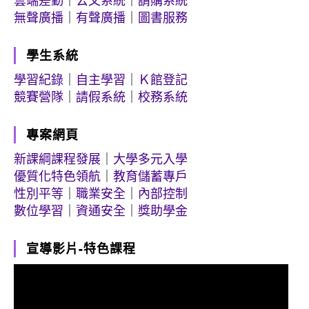
雲端差勤
｜
公文系統
｜
請購系統
無聲廣播
｜
有聲廣播
｜
圖書服務
學生系統
學習紀錄
｜
自主學習
｜
Ｋ館登記
競賽營隊
｜
請假系統
｜
校務系統
專案網頁
新課綱課程發展
｜
大學多元入學
優質化特色領航
｜
教育儲蓄專戶
性別平等
｜
職業安全
｜
內部控制
數位學習
｜
資通安全
｜
獎助學金
宣導影片-特色課程