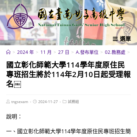
跳
轉
至
主
要
選單
內
>
2024 年
>
11 月
>
27 日
>
A.發布單位
>
02.教務處
>
試
容
國立彰化師範大學114學年度原住民
專班招生將於114年2月10日起受理報
名￼
Post
Post
Post
tngsexam
2024-11-27
試務組
author:
published:
category:
說明：
一、國立彰化師範大學114學年度原住民專班招生簡