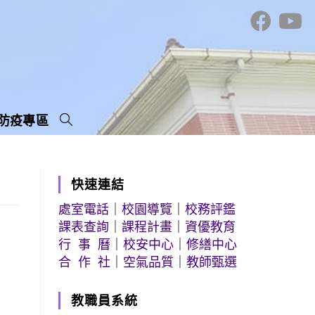
防疫專區
快速連結
處室電話
｜
校園導覽
｜
校務評鑑
課表查詢
｜
課程計畫
｜
資優教育
行 事 曆
｜
校安中心
｜
修繕中心
合 作 社
｜
空氣品質
｜
教師甄選
教職員系統