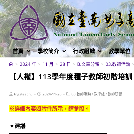
跳
轉
至
主
要
內
首頁
學校簡介
行政組織
教學單位
容
>
2024 年
>
11 月
>
28 日
>
B.文章分類
>
03.教師活動
【人權】113學年度種子教師初階培訓
Post
Post
Post
tngsteach3
2024-11-28
03.教師活動
/
教學組
/
教師研習
author:
published:
category:
※詳細內容如附件所示，請參照。
▼建議