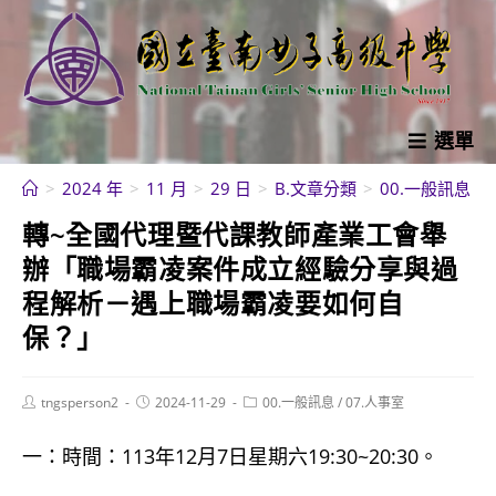
跳
轉
至
主
要
選單
內
>
2024 年
>
11 月
>
29 日
>
B.文章分類
>
00.一般訊息
>
容
轉~全國代理暨代課教師產業工會舉
辦「職場霸凌案件成立經驗分享與過
程解析－遇上職場霸凌要如何自
保？」
Post
Post
Post
tngsperson2
2024-11-29
00.一般訊息
/
07.人事室
author:
published:
category:
一：時間：113年12月7日星期六19:30~20:30。