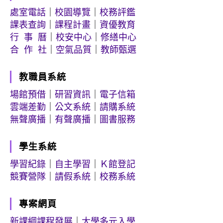
處室電話
｜
校園導覽
｜
校務評鑑
課表查詢
｜
課程計畫
｜
資優教育
行 事 曆
｜
校安中心
｜
修繕中心
合 作 社
｜
空氣品質
｜
教師甄選
教職員系統
場館預借
｜
研習資訊
｜
電子信箱
雲端差勤
｜
公文系統
｜
請購系統
無聲廣播
｜
有聲廣播
｜
圖書服務
學生系統
學習紀錄
｜
自主學習
｜
Ｋ館登記
競賽營隊
｜
請假系統
｜
校務系統
專案網頁
新課綱課程發展
｜
大學多元入學